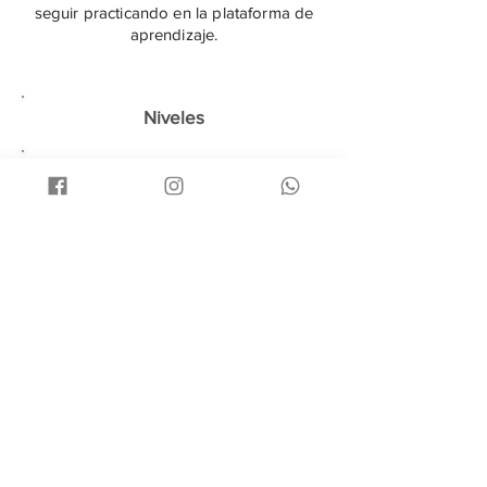
seguir practicando en la plataforma de
aprendizaje.
Niveles
Intermedio (B1-B2):
Para mejorar la
fluidez y precisión en situaciones
complejas.
Avanzado (C1-C2):
Para perfeccionar la
habilidad para comunicarse con sutileza
y matices en contextos de alto nivel.